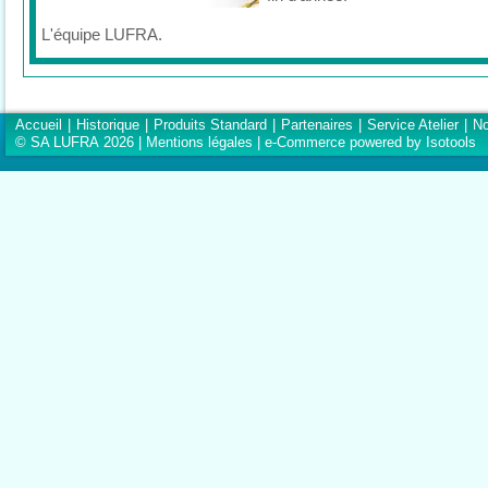
L'équipe LUFRA.
Accueil
|
Historique
|
Produits Standard
|
Partenaires
|
Service Atelier
|
No
© SA LUFRA 2026 |
Mentions légales
|
e-Commerce powered by Isotools