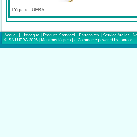
L'équipe LUFRA.
Accueil
|
Historique
|
Produits Standard
|
Partenaires
|
Service Atelier
|
No
© SA LUFRA 2026 |
Mentions légales
|
e-Commerce powered by Isotools