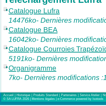
Catalogue Lufra
14476ko- Dernières modificati
Catalogue BEA
16042ko- Dernières modificati
Catalogue Courroies Trapézoï
5191ko- Dernières modificatio
Organigramme
7ko- Dernières modifications 
Accueil
|
Historique
|
Produits Standard
|
Partenaires
|
Service Atelier
|
No
© SA LUFRA 2026 |
Mentions légales
|
e-Commerce powered by Isotools