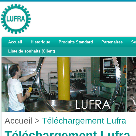
Accueil
Historique
Produits Standard
Partenaires
Se
Liste de souhaits (Client)
Accueil
>
Téléchargement Lufra
Téléchargement Lufra