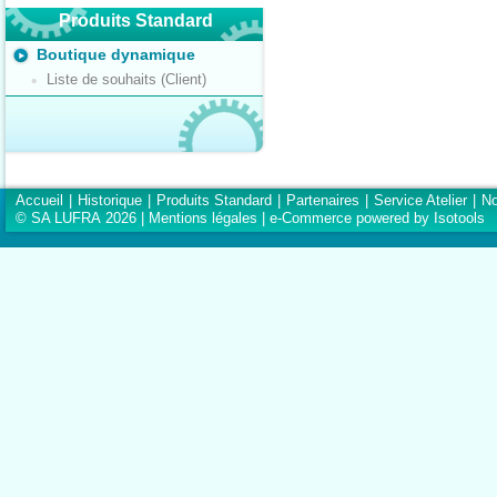
Produits Standard
Boutique dynamique
Liste de souhaits (Client)
Accueil
|
Historique
|
Produits Standard
|
Partenaires
|
Service Atelier
|
No
© SA LUFRA 2026 |
Mentions légales
|
e-Commerce powered by Isotools