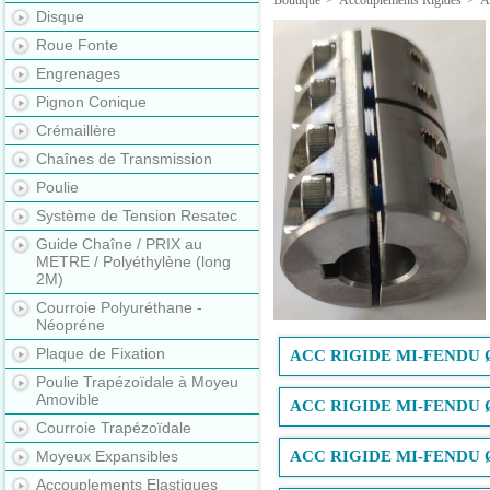
Boutique
>
Accouplements Rigides
>
A
Disque
Roue Fonte
Engrenages
Pignon Conique
Crémaillère
Chaînes de Transmission
Poulie
Système de Tension Resatec
Guide Chaîne / PRIX au
METRE / Polyéthylène (long
2M)
Courroie Polyuréthane -
Néopréne
Plaque de Fixation
ACC RIGIDE MI-FENDU 
Poulie Trapézoïdale à Moyeu
Amovible
ACC RIGIDE MI-FENDU 
Courroie Trapézoïdale
Moyeux Expansibles
ACC RIGIDE MI-FENDU 
Accouplements Elastiques