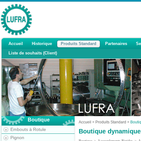
Accueil
Historique
Produits Standard
Partenaires
Se
Liste de souhaits (Client)
Boutique
Accueil
>
Produits Standard
>
Bouti
Embouts à Rotule
Boutique dynamique
Pignon