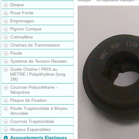
Boutique
>
Accouplements Elastiques
>
Disque
Roue Fonte
Engrenages
Pignon Conique
Crémaillère
Chaînes de Transmission
Poulie
Système de Tension Resatec
Guide Chaîne / PRIX au
METRE / Polyéthylène (long
2M)
Courroie Polyuréthane -
Néopréne
Plaque de Fixation
Poulie Trapézoïdale à Moyeu
Amovible
Courroie Trapézoïdale
Moyeux Expansibles
Accouplements Elastiques