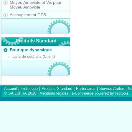
Moyeu Amovible et Vis pour
Moyeu Amovible
Accouplement GFB
Produits Standard
Boutique dynamique
Liste de souhaits (Client)
Accueil
|
Historique
|
Produits Standard
|
Partenaires
|
Service Atelier
|
No
© SA LUFRA 2026 |
Mentions légales
|
e-Commerce powered by Isotools