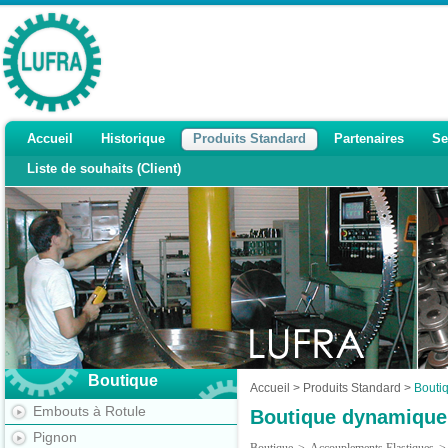
Accueil
Historique
Produits Standard
Partenaires
Se
Liste de souhaits (Client)
Boutique
Accueil
>
Produits Standard
>
Bouti
Embouts à Rotule
Boutique dynamique
Pignon