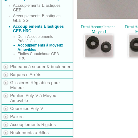
Accouplements Elastiques
GEB
Accouplements Elastiques
GEB SG
Accouplements Elastiques
Demi Accouplement -
Demi A
GEB HRC
Moyeu I
M
Demi Accouplements
Préalésés
Accouplements à Moyeux
Amovibles
Etoiles Caoutchouc GEB
HRC
Plateaux à souder & boulonner
Bagues d'Arrêts
Glissières Réglables pour
Moteur
Poulies Poly-V à Moyeu
Amovible
Courroies Poly-V
Paliers
Accouplements Rigides
Roulements à Billes