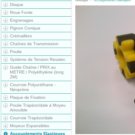
Boutique
>
Accouplements Elastiques
Disque
Roue Fonte
Engrenages
Pignon Conique
Crémaillère
Chaînes de Transmission
Poulie
Système de Tension Resatec
Guide Chaîne / PRIX au
METRE / Polyéthylène (long
2M)
Courroie Polyuréthane -
Néopréne
Plaque de Fixation
Poulie Trapézoïdale à Moyeu
Amovible
Courroie Trapézoïdale
Moyeux Expansibles
Accouplements Elastiques