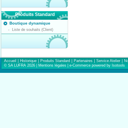
Produits Standard
Boutique dynamique
Liste de souhaits (Client)
Accueil
|
Historique
|
Produits Standard
|
Partenaires
|
Service Atelier
|
No
© SA LUFRA 2026 |
Mentions légales
|
e-Commerce powered by Isotools