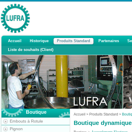
Accueil
Historique
Produits Standard
Partenaires
Se
Liste de souhaits (Client)
Boutique
Accueil
>
Produits Standard
>
Bouti
Embouts à Rotule
Boutique dynamique
Pignon