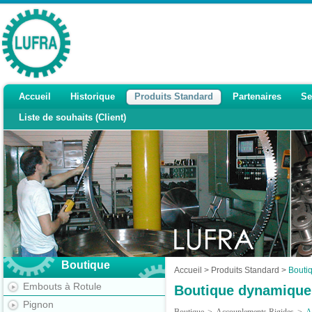
Accueil
Historique
Produits Standard
Partenaires
Se
Liste de souhaits (Client)
Boutique
Accueil
>
Produits Standard
>
Bouti
Embouts à Rotule
Boutique dynamique
Pignon