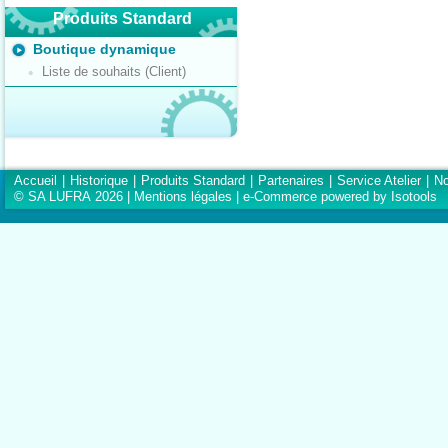
Produits Standard
Boutique dynamique
Liste de souhaits (Client)
Accueil
|
Historique
|
Produits Standard
|
Partenaires
|
Service Atelier
|
No
© SA LUFRA 2026 |
Mentions légales
|
e-Commerce powered by Isotools