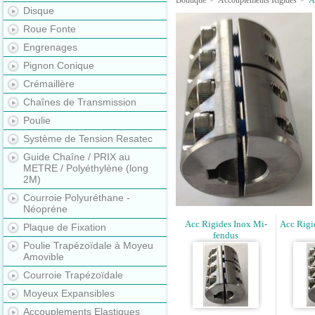
Boutique
>
Accouplements Rigides
>
A
Disque
Roue Fonte
Engrenages
Pignon Conique
Crémaillère
Chaînes de Transmission
Poulie
Système de Tension Resatec
Guide Chaîne / PRIX au
METRE / Polyéthylène (long
2M)
Courroie Polyuréthane -
Néopréne
Acc Rigides Inox Mi-
Acc Rigi
Plaque de Fixation
fendus
Poulie Trapézoïdale à Moyeu
Amovible
Courroie Trapézoïdale
Moyeux Expansibles
Accouplements Elastiques