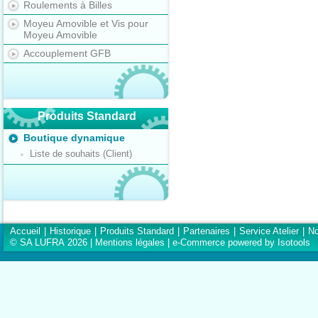
Roulements à Billes
Moyeu Amovible et Vis pour
Moyeu Amovible
Accouplement GFB
Produits Standard
Boutique dynamique
Liste de souhaits (Client)
Accueil
|
Historique
|
Produits Standard
|
Partenaires
|
Service Atelier
|
No
© SA LUFRA 2026 |
Mentions légales
|
e-Commerce powered by Isotools