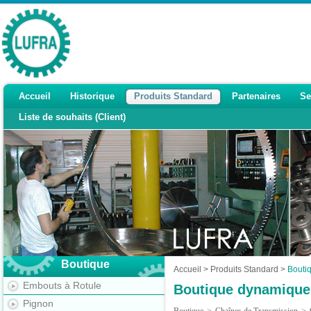
Accueil
Historique
Produits Standard
Partenaires
Se
Liste de souhaits (Client)
Boutique
Accueil
>
Produits Standard
>
Bouti
Embouts à Rotule
Boutique dynamique
Pignon