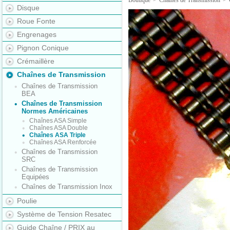
Boutique
>
Chaînes de Transmission
>
Disque
Roue Fonte
Engrenages
Pignon Conique
Crémaillère
Chaînes de Transmission
Chaînes de Transmission
BEA
Chaînes de Transmission
Normes Américaines
Chaînes ASA Simple
Chaînes ASA Double
Chaînes ASA Triple
Chaînes ASA Renforcée
Chaînes de Transmission
SRC
Chaînes de Transmission
Equipées
Chaînes de Transmission Inox
Poulie
Système de Tension Resatec
Guide Chaîne / PRIX au