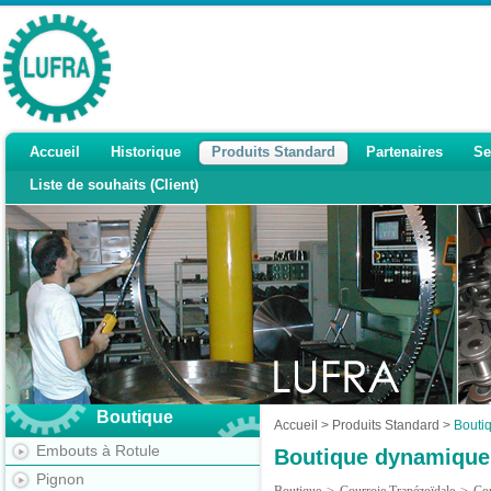
Accueil
Historique
Produits Standard
Partenaires
Se
Liste de souhaits (Client)
Boutique
Accueil
>
Produits Standard
>
Bouti
Embouts à Rotule
Boutique dynamique
Pignon