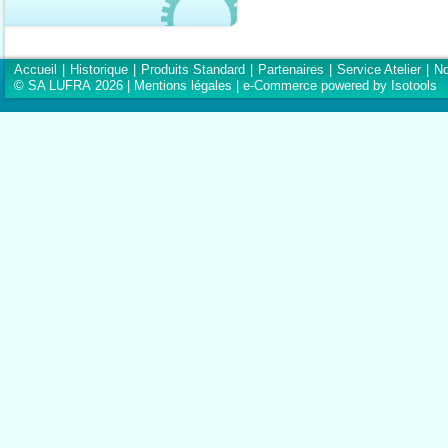
Accueil
|
Historique
|
Produits Standard
|
Partenaires
|
Service Atelier
|
No
© SA LUFRA 2026 |
Mentions légales
|
e-Commerce powered by Isotools