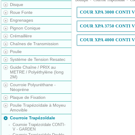
Boutique
>
Courroie Trapézoïdale
>
Co
Disque
COUR XPA 3000 CONTI 
Roue Fonte
Engrenages
COUR XPA 3750 CONTI 
Pignon Conique
Crémaillère
COUR XPA 4000 CONTI 
Chaînes de Transmission
Poulie
Système de Tension Resatec
Guide Chaîne / PRIX au
METRE / Polyéthylène (long
2M)
Courroie Polyuréthane -
Néopréne
Plaque de Fixation
Poulie Trapézoïdale à Moyeu
Amovible
Courroie Trapézoïdale
Courroie Trapézoïdale CONTI-
V - GARDEN
Courroie Trapézoïdale Double