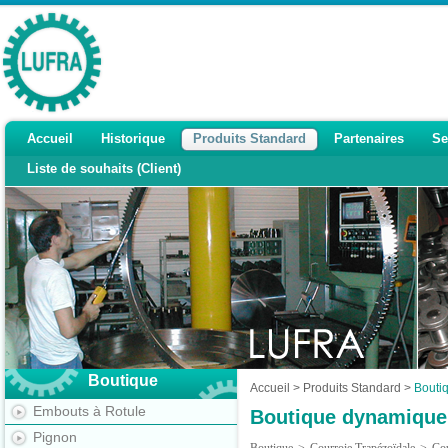
Accueil
Historique
Produits Standard
Partenaires
Se
Liste de souhaits (Client)
Boutique
Accueil
>
Produits Standard
>
Bouti
Embouts à Rotule
Boutique dynamique
Pignon