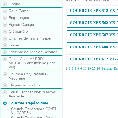
Boutique
>
Courroie Trapézoïdale
>
Co
Disque
COURROIE XPZ 512 VX
Roue Fonte
Engrenages
COURROIE XPZ 562 VX
Pignon Conique
Crémaillère
COURROIE XPZ 587 VX
Chaînes de Transmission
Poulie
COURROIE XPZ 600 VX
Système de Tension Resatec
Guide Chaîne / PRIX au
COURROIE XPZ 612 VX
METRE / Polyéthylène (long
2M)
1
2
3
4
5
6
10
20
25
26
Suivante
Der
Courroie Polyuréthane -
Néopréne
Plaque de Fixation
Poulie Trapézoïdale à Moyeu
Amovible
Courroie Trapézoïdale
Courroie Trapézoïdale CONTI-
V - GARDEN
Courroie Trapézoïdale Double