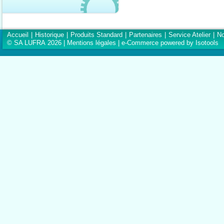
Accueil
|
Historique
|
Produits Standard
|
Partenaires
|
Service Atelier
|
No
© SA LUFRA 2026 |
Mentions légales
|
e-Commerce powered by Isotools