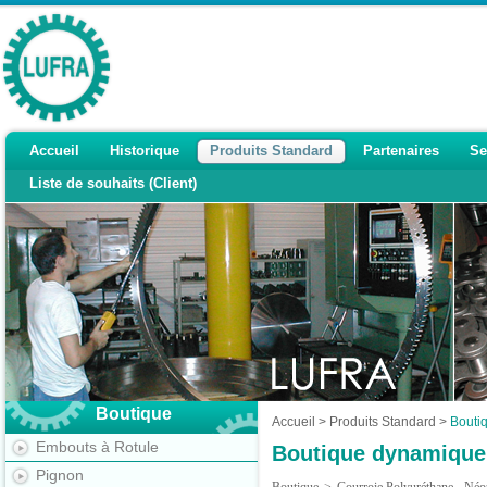
Accueil
Historique
Produits Standard
Partenaires
Se
Liste de souhaits (Client)
Boutique
Accueil
>
Produits Standard
>
Bouti
Embouts à Rotule
Boutique dynamique
Pignon