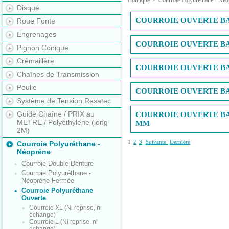
Boutique
>
Courroie Polyuréthane - Néo
Disque
COURROIE OUVERTE BA
Roue Fonte
Engrenages
COURROIE OUVERTE BA
Pignon Conique
Crémaillère
COURROIE OUVERTE BA
Chaînes de Transmission
Poulie
COURROIE OUVERTE BA
Système de Tension Resatec
Guide Chaîne / PRIX au
COURROIE OUVERTE BA
METRE / Polyéthylène (long
MM
2M)
1
2
3
Suivante
Dernière
Courroie Polyuréthane -
Néopréne
Courroie Double Denture
Courroie Polyuréthane -
Néopréne Fermée
Courroie Polyuréthane
Ouverte
Courroie XL (Ni reprise, ni
échange)
Courroie L (Ni reprise, ni