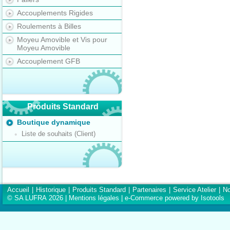
Accouplements Rigides
Roulements à Billes
Moyeu Amovible et Vis pour
Moyeu Amovible
Accouplement GFB
Produits Standard
Boutique dynamique
Liste de souhaits (Client)
Accueil
|
Historique
|
Produits Standard
|
Partenaires
|
Service Atelier
|
No
© SA LUFRA 2026 |
Mentions légales
|
e-Commerce powered by Isotools