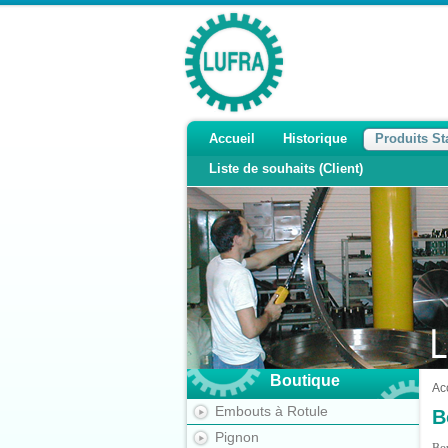
Accueil
Historique
Produits S
Liste de souhaits (Client)
Boutique
Ac
Embouts à Rotule
B
Pignon