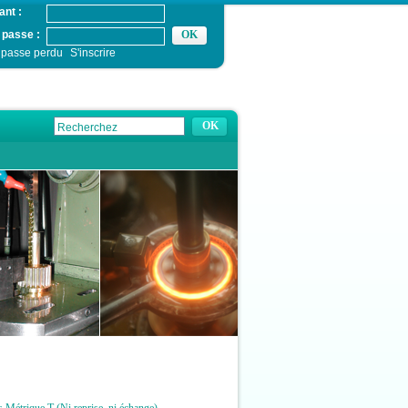
ant :
 passe :
 passe perdu
S'inscrire