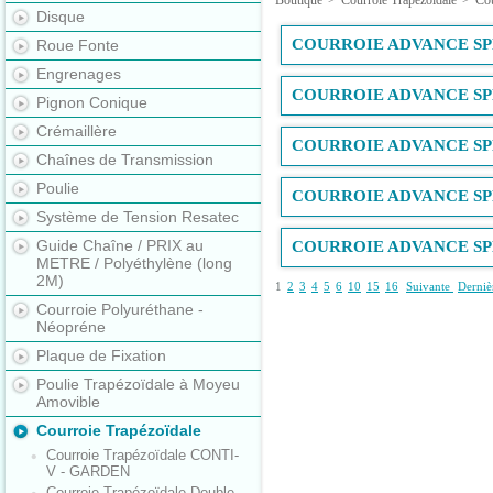
Boutique
>
Courroie Trapézoïdale
>
Co
Disque
COURROIE ADVANCE SPB
Roue Fonte
Engrenages
COURROIE ADVANCE SPB
Pignon Conique
Crémaillère
COURROIE ADVANCE SPB
Chaînes de Transmission
Poulie
COURROIE ADVANCE SPB
Système de Tension Resatec
Guide Chaîne / PRIX au
COURROIE ADVANCE SPB
METRE / Polyéthylène (long
2M)
1
2
3
4
5
6
10
15
16
Suivante
Derniè
Courroie Polyuréthane -
Néopréne
Plaque de Fixation
Poulie Trapézoïdale à Moyeu
Amovible
Courroie Trapézoïdale
Courroie Trapézoïdale CONTI-
V - GARDEN
Courroie Trapézoïdale Double