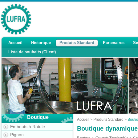
Accueil
Historique
Produits Standard
Partenaires
Se
Liste de souhaits (Client)
Boutique
Accueil
>
Produits Standard
>
Bouti
Embouts à Rotule
Boutique dynamique
Pignon