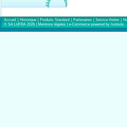
Accueil
|
Historique
|
Produits Standard
|
Partenaires
|
Service Atelier
|
No
© SA LUFRA 2026 |
Mentions légales
|
e-Commerce powered by Isotools