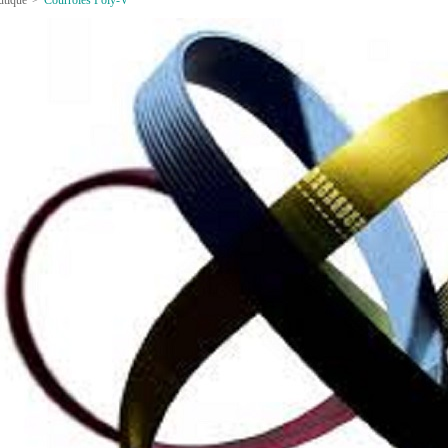
utique
>
Courroies Poly-V