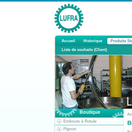
Accueil
Historique
Produits S
Liste de souhaits (Client)
Boutique
Ac
Embouts à Rotule
B
Pignon