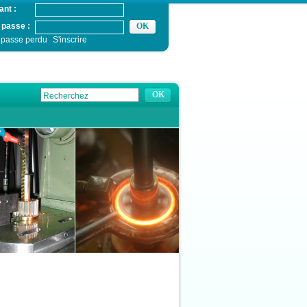
ant :
 passe :
 passe perdu
S'inscrire