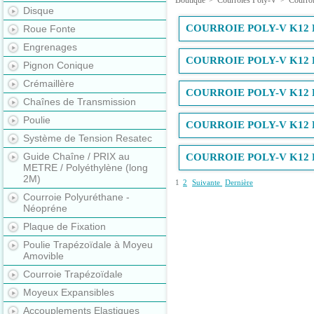
Boutique
>
Courroies Poly-V
>
Courroi
Disque
COURROIE POLY-V K12 
Roue Fonte
Engrenages
COURROIE POLY-V K12 
Pignon Conique
Crémaillère
COURROIE POLY-V K12 
Chaînes de Transmission
Poulie
COURROIE POLY-V K12 
Système de Tension Resatec
Guide Chaîne / PRIX au
COURROIE POLY-V K12 
METRE / Polyéthylène (long
2M)
1
2
Suivante
Dernière
Courroie Polyuréthane -
Néopréne
Plaque de Fixation
Poulie Trapézoïdale à Moyeu
Amovible
Courroie Trapézoïdale
Moyeux Expansibles
Accouplements Elastiques