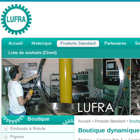
Accueil
Historique
Produits Standard
Partenaires
Se
Liste de souhaits (Client)
Boutique
Accueil
>
Produits Standard
>
Bouti
Embouts à Rotule
Boutique dynamique
Pignon