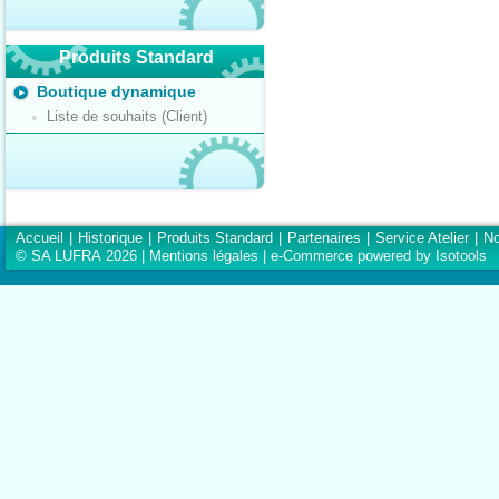
Produits Standard
Boutique dynamique
Liste de souhaits (Client)
Accueil
|
Historique
|
Produits Standard
|
Partenaires
|
Service Atelier
|
No
© SA LUFRA 2026 |
Mentions légales
|
e-Commerce powered by Isotools