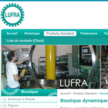
Accueil
Historique
Produits Standard
Partenaires
Se
Liste de souhaits (Client)
Boutique
Accueil
>
Produits Standard
>
Bouti
Embouts à Rotule
Boutique dynamique
Pignon