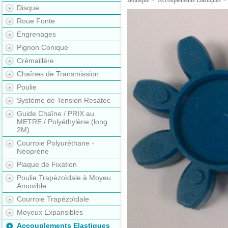
Boutique
>
Accouplements Elastiques
>
Disque
Roue Fonte
Engrenages
Pignon Conique
Crémaillère
Chaînes de Transmission
Poulie
Système de Tension Resatec
Guide Chaîne / PRIX au
METRE / Polyéthylène (long
2M)
Courroie Polyuréthane -
Néopréne
Plaque de Fixation
Poulie Trapézoïdale à Moyeu
Amovible
Courroie Trapézoïdale
Moyeux Expansibles
Accouplements Elastiques