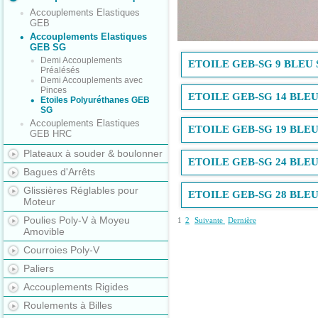
Accouplements Elastiques
GEB
Accouplements Elastiques
GEB SG
Demi Accouplements
ETOILE GEB-SG 9 BLEU
Préalésés
Demi Accouplements avec
Pinces
ETOILE GEB-SG 14 BLEU
Etoiles Polyuréthanes GEB
SG
Accouplements Elastiques
ETOILE GEB-SG 19 BLEU
GEB HRC
Plateaux à souder & boulonner
ETOILE GEB-SG 24 BLEU
Bagues d'Arrêts
Glissières Réglables pour
ETOILE GEB-SG 28 BLEU
Moteur
Poulies Poly-V à Moyeu
1
2
Suivante
Dernière
Amovible
Courroies Poly-V
Paliers
Accouplements Rigides
Roulements à Billes