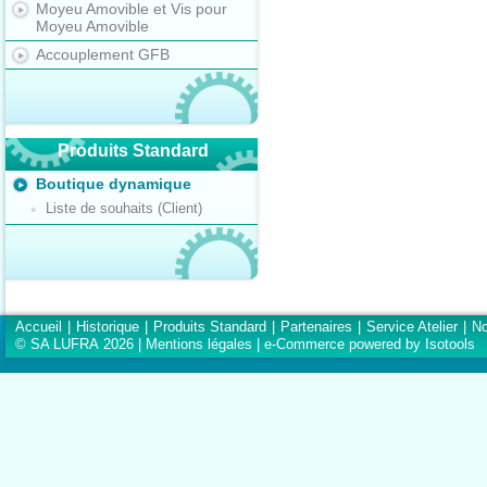
Moyeu Amovible et Vis pour
Moyeu Amovible
Accouplement GFB
Produits Standard
Boutique dynamique
Liste de souhaits (Client)
Accueil
|
Historique
|
Produits Standard
|
Partenaires
|
Service Atelier
|
No
© SA LUFRA 2026 |
Mentions légales
|
e-Commerce powered by Isotools