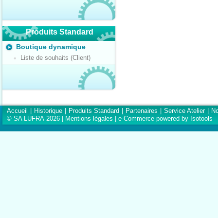
Produits Standard
Boutique dynamique
Liste de souhaits (Client)
Accueil
|
Historique
|
Produits Standard
|
Partenaires
|
Service Atelier
|
No
© SA LUFRA 2026 |
Mentions légales
|
e-Commerce powered by Isotools