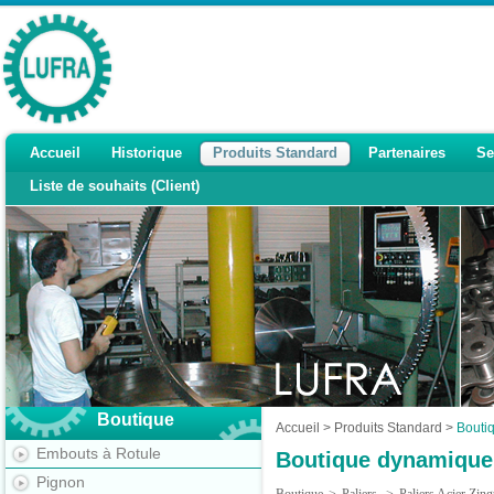
Accueil
Historique
Produits Standard
Partenaires
Se
Liste de souhaits (Client)
Boutique
Accueil
>
Produits Standard
>
Bouti
Embouts à Rotule
Boutique dynamique
Pignon