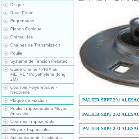
Boutique
>
Paliers
>
Paliers Acier Zin
Disque
Roue Fonte
Engrenages
Pignon Conique
Crémaillère
Chaînes de Transmission
Poulie
Système de Tension Resatec
Guide Chaîne / PRIX au
METRE / Polyéthylène (long
2M)
Courroie Polyuréthane -
Néopréne
PALIER SBPF 201 ALESA
Plaque de Fixation
Poulie Trapézoïdale à Moyeu
Amovible
PALIER SBPF 202 ALESA
Courroie Trapézoïdale
PALIER SBPF 203 ALESA
Moyeux Expansibles
Accouplements Elastiques