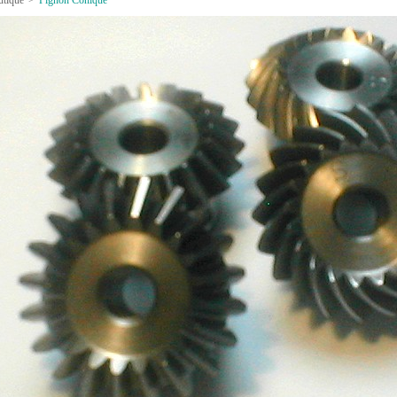
utique
>
Pignon Conique