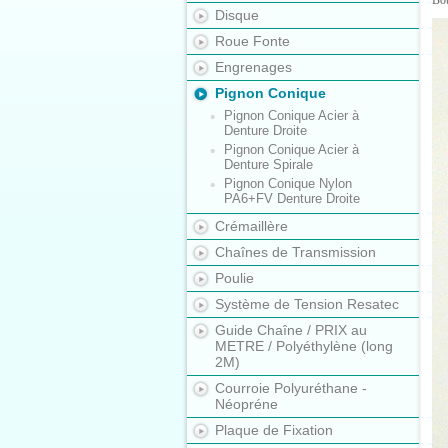
Bo
Disque
Roue Fonte
Engrenages
Pignon Conique
Pignon Conique Acier à
Denture Droite
Pignon Conique Acier à
Denture Spirale
Pignon Conique Nylon
PA6+FV Denture Droite
Crémaillère
Chaînes de Transmission
Poulie
Système de Tension Resatec
Guide Chaîne / PRIX au
METRE / Polyéthylène (long
2M)
Courroie Polyuréthane -
Néopréne
Plaque de Fixation