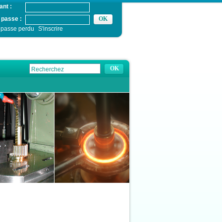
ant :
 passe :
 passe perdu
S'inscrire