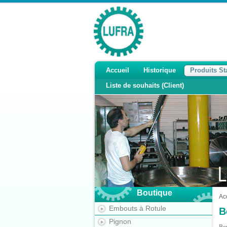
Accueil
Historique
Produits S
Liste de souhaits (Client)
Boutique
Ac
Embouts à Rotule
B
Pignon