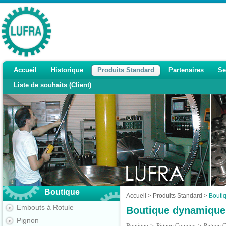
Accueil
Historique
Produits Standard
Partenaires
Se
Liste de souhaits (Client)
Boutique
Accueil
>
Produits Standard
>
Bouti
Embouts à Rotule
Boutique dynamique
Pignon