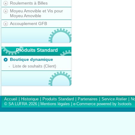
Roulements à Billes
Moyeu Amovible et Vis pour
Moyeu Amovible
Accouplement GFB
Produits Standard
Boutique dynamique
Liste de souhaits (Client)
Accueil
|
Historique
|
Produits Standard
|
Partenaires
|
Service Atelier
|
No
© SA LUFRA 2026 |
Mentions légales
|
e-Commerce powered by Isotools