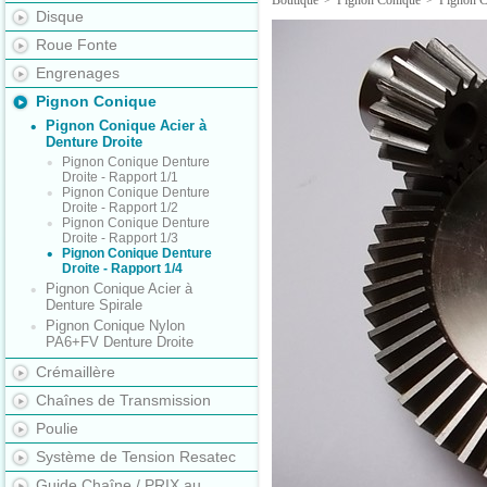
Boutique
>
Pignon Conique
>
Pignon C
Disque
Roue Fonte
Engrenages
Pignon Conique
Pignon Conique Acier à
Denture Droite
Pignon Conique Denture
Droite - Rapport 1/1
Pignon Conique Denture
Droite - Rapport 1/2
Pignon Conique Denture
Droite - Rapport 1/3
Pignon Conique Denture
Droite - Rapport 1/4
Pignon Conique Acier à
Denture Spirale
Pignon Conique Nylon
PA6+FV Denture Droite
Crémaillère
Chaînes de Transmission
Poulie
Système de Tension Resatec
Guide Chaîne / PRIX au