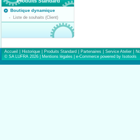
Produits Standard
Boutique dynamique
Liste de souhaits (Client)
Accueil
|
Historique
|
Produits Standard
|
Partenaires
|
Service Atelier
|
No
© SA LUFRA 2026 |
Mentions légales
|
e-Commerce powered by Isotools