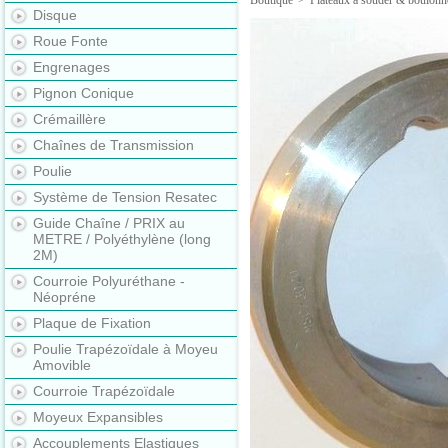
Boutique
>
Plateaux à souder & boulonn
Disque
Roue Fonte
Engrenages
Pignon Conique
Crémaillère
Chaînes de Transmission
Poulie
Système de Tension Resatec
Guide Chaîne / PRIX au
METRE / Polyéthylène (long
2M)
Courroie Polyuréthane -
Néopréne
Plaque de Fixation
Poulie Trapézoïdale à Moyeu
Amovible
Courroie Trapézoïdale
Moyeux Expansibles
Accouplements Elastiques