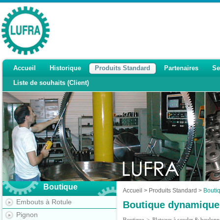
Accueil
Historique
Produits Standard
Partenaires
Se
Liste de souhaits (Client)
Boutique
Accueil
>
Produits Standard
>
Bouti
Embouts à Rotule
Boutique dynamique
Pignon