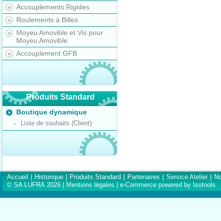
Accouplements Rigides
Roulements à Billes
Moyeu Amovible et Vis pour
Moyeu Amovible
Accouplement GFB
Produits Standard
Boutique dynamique
Liste de souhaits (Client)
Accueil
|
Historique
|
Produits Standard
|
Partenaires
|
Service Atelier
|
No
© SA LUFRA 2026 |
Mentions légales
|
e-Commerce powered by Isotools