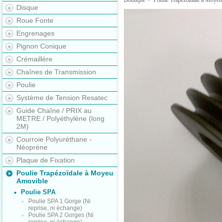
Boutique
>
Poulie Trapézoïdale à Moye
Disque
Roue Fonte
Engrenages
Pignon Conique
Crémaillère
Chaînes de Transmission
Poulie
Système de Tension Resatec
Guide Chaîne / PRIX au
METRE / Polyéthylène (long
2M)
Courroie Polyuréthane -
Néopréne
Plaque de Fixation
Poulie Trapézoïdale à Moyeu
Amovible
Poulie SPA
Poulie SPA 1 Gorge (Ni
reprise, ni échange)
Poulie SPA 2 Gorges (Ni