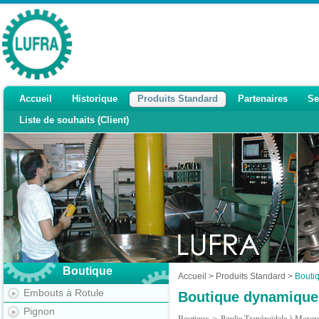
Accueil
Historique
Produits Standard
Partenaires
Se
Liste de souhaits (Client)
Boutique
Accueil
>
Produits Standard
>
Bouti
Embouts à Rotule
Boutique dynamique
Pignon