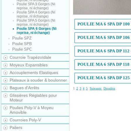
reprise, ni échange)
Poulie SPA 3 Gorges (Ni
reprise, ni échange)
Poulie SPA 4 Gorges (Ni
reprise, ni échange)
Poulie SPA 5 Gorges (Ni
POULIE MA 6 SPA DP 100 
reprise, ni échange)
Poulie SPA 6 Gorges (Ni
reprise, ni échange)
POULIE MA 6 SPA DP 106 
Poulie SPZ
Poulie SPB
Poulie SPC
POULIE MA 6 SPA DP 112 
Courroie Trapézoïdale
POULIE MA 6 SPA DP 118 
Moyeux Expansibles
Accouplements Elastiques
POULIE MA 6 SPA DP 125 
Plateaux à souder & boulonner
Bagues d'Arrêts
1
2
3
4
5
Suivante
Dernière
Glissières Réglables pour
Moteur
Poulies Poly-V à Moyeu
Amovible
Courroies Poly-V
Paliers