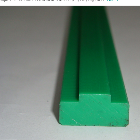
utique
>
Guide Chaîne / PRIX au METRE / Polyéthylène (long 2M)
>
Profil T