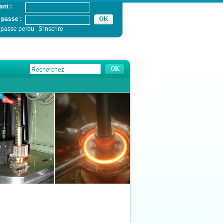
ant :
 passe :
 passe perdu
S'inscrire