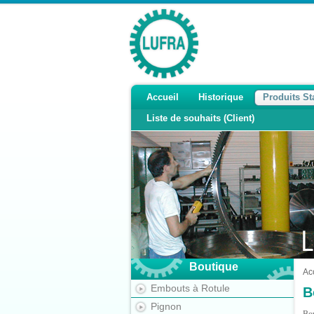
Accueil
Historique
Produits S
Liste de souhaits (Client)
Boutique
Ac
Embouts à Rotule
B
Pignon