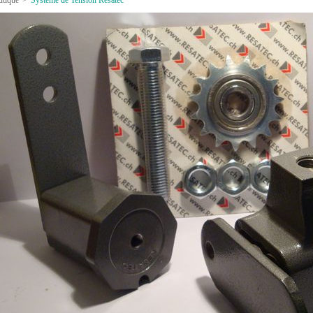
utique
>
Système de Tension Resatec