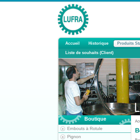
Accueil
Historique
Produits S
Liste de souhaits (Client)
Boutique
Ac
Embouts à Rotule
B
Pignon