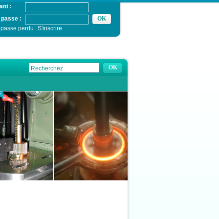
ant :
 passe :
 passe perdu
S'inscrire